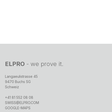
ELPRO
-
we prove it.
Langaeulistrasse 45
9470 Buchs SG
Schweiz
+41 81 552 08 08
SWISS@ELPRO.COM
GOOGLE-MAPS