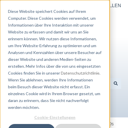
Deutsch
Untermenü für Übersetzungen anzeigen
SUPPORT TICKET ERSTELLEN
Diese Website speichert Cookies auf Ihrem
Computer. Diese Cookies werden verwendet, um
Informationen über Ihre Interaktion mit unserer
Website zu erfassen und damit wir uns an Sie
erinnern können. Wir nutzen diese Informationen,
um Ihre Website-Erfahrung zu optimieren und um
Analysen und Kennzahlen über unsere Besucher auf
dieser Website und anderen Medien-Seiten zu
erstellen. Mehr Infos über die von uns eingesetzten
Wie können wir Ihnen helfen?
Cookies finden Sie in unserer
Datenschutzrichtlinie
.
Wenn Sie ablehnen, werden Ihre Informationen
beim Besuch dieser Website nicht erfasst. Ein
Es gibt keine Vorschläge, da das Suchfeld leer ist.
einzelnes Cookie wird in Ihrem Browser gesetzt, um
daran zu erinnern, dass Sie nicht nachverfolgt
werden möchten.
Cookie-Einstellungen
Support Center
ECOLOG-PRO Radio
FAQs