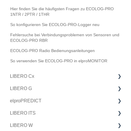
Hier finden Sie die häufigsten Fragen zu ECOLOG-PRO
1NTR / 2PTR / 1THR
So konfigurieren Sie ECOLOG-PRO-Logger neu
Fehlersuche bei Verbindungsproblemen von Sensoren und
ECOLOG-PRO RBR
ECOLOG-PRO Radio Bedienungsanleitungen
So verwenden Sie ECOLOG-PRO in elproMONITOR
LIBERO Cx
LIBERO G
Erste Schritte
elproPREDICT
So verwenden Sie LIBERO Cx
Erste Schritte
LIBERO ITS
FAQs
So verwenden Sie LIBERO G
So verwenden Sie elproPREDICT
LIBERO W
Technische Spezifikationen
FAQs
Erste Schritte