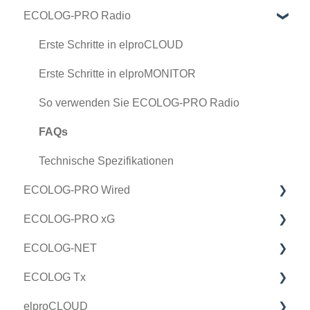
ECOLOG-PRO Radio
Technische Spezifikationen
So verwenden Sie LIBERO ITS
So verwenden Sie LIBERO W
FAQs
FAQs
Erste Schritte in elproCLOUD
Technische Spezifikationen
Technische Spezifikationen
Erste Schritte in elproMONITOR
So verwenden Sie ECOLOG-PRO Radio
FAQs
Technische Spezifikationen
ECOLOG-PRO Wired
ECOLOG-PRO xG
Erste Schritte
ECOLOG-NET
So verwenden Sie ECOLOG-PRO Wired
Erste Schritte
ECOLOG Tx
So verwenden Sie ECOLOG-PRO xG
Erste Schritte
elproCLOUD
FAQs
So verwenden Sie ECOLOG-NET
Erste Schritte