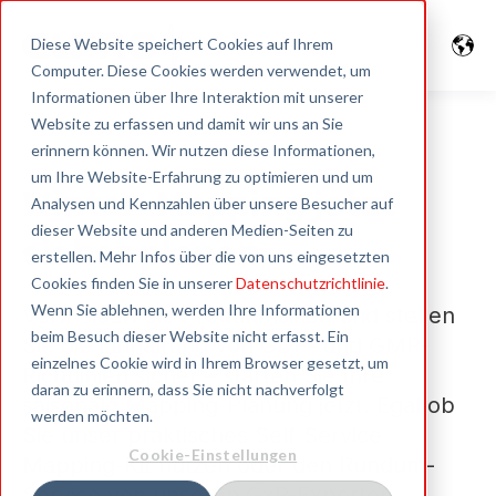
Diese Website speichert Cookies auf Ihrem
Computer. Diese Cookies werden verwendet, um
Informationen über Ihre Interaktion mit unserer
Website zu erfassen und damit wir uns an Sie
erinnern können. Wir nutzen diese Informationen,
um Ihre Website-Erfahrung zu optimieren und um
Winter-Mapping jetzt
Analysen und Kennzahlen über unsere Besucher auf
dieser Website und anderen Medien-Seiten zu
sicher planen
erstellen. Mehr Infos über die von uns eingesetzten
Cookies finden Sie in unserer
Datenschutzrichtlinie
.
Wenn Sie ablehnen, werden Ihre Informationen
Vermeiden Sie
Produktrisiken
und stellen
beim Besuch dieser Website nicht erfasst. Ein
Sie die Einhaltung von GDP- und GMP-
einzelnes Cookie wird in Ihrem Browser gesetzt, um
Richtlinien sicher – starten Sie Ihre
daran zu erinnern, dass Sie nicht nachverfolgt
saisonale Mapping-Planung jetzt. Egal ob
werden möchten.
Sie unser praktisches Self-Service-
Cookie-Einstellungen
Mapping-Kit nutzen oder den Rundum-
Service von unseren GxP-Experten