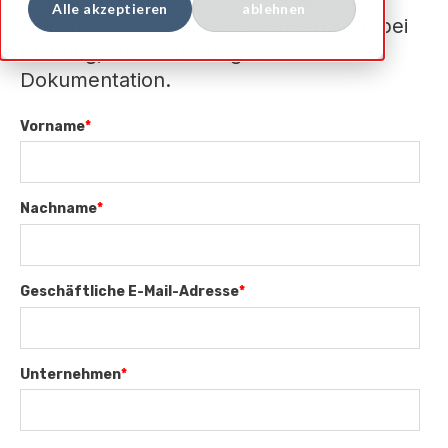
Alle akzeptieren
ablehnen
wählen: Wir begleiten Sie zuverlässig bei
Planung, Durchführung und
Dokumentation.
Vorname
*
Nachname
*
Geschäftliche E-Mail-Adresse
*
Unternehmen
*